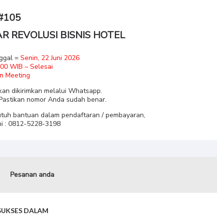
#105
R REVOLUSI BISNIS HOTEL
ggal =
Senin, 22 Juni 2026
.00 WIB – Selesai
m Meeting
kan dikirimkan melalui Whatsapp.
Pastikan nomor Anda sudah benar.
utuh bantuan dalam pendaftaran / pembayaran,
i : 0812-5228-3198
Pesanan anda
SUKSES DALAM