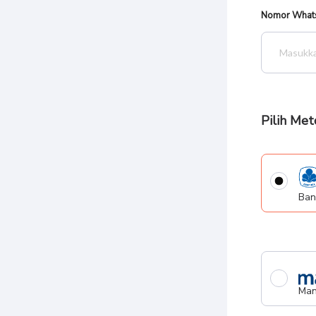
Nomor What
Pilih Me
Ban
Man