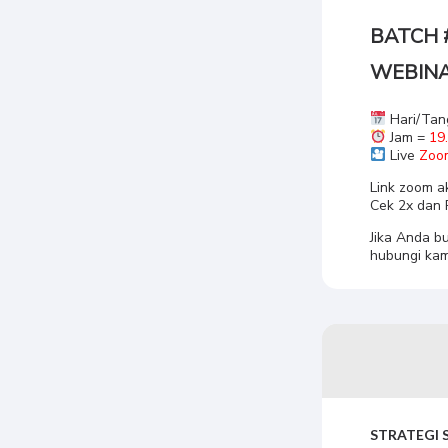
BATCH 
WEBINA
Hari/Tan
Jam =
19
Live
Zoo
Link zoom a
Cek 2x dan 
Jika Anda b
hubungi kam
STRATEGI 